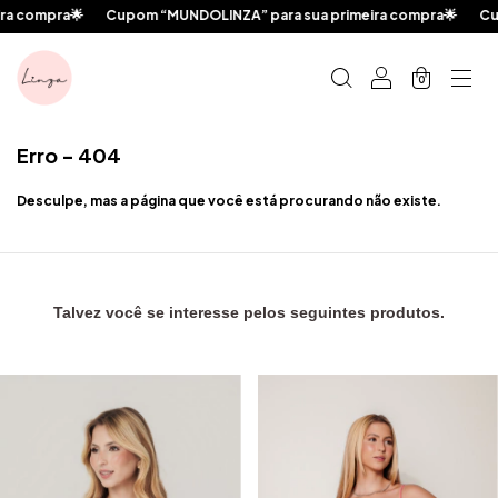
 compra🌟
Cupom “MUNDOLINZA” para sua primeira compra🌟
Cupo
0
Erro - 404
Desculpe, mas a página que você está procurando não existe.
Talvez você se interesse pelos seguintes produtos.