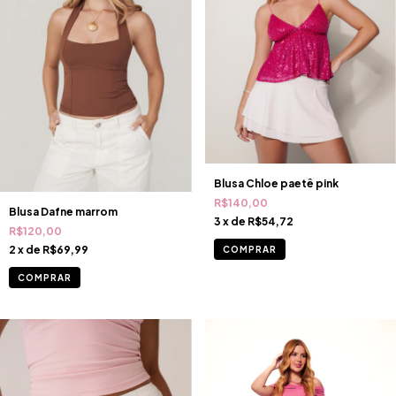
Blusa Chloe paetê pink
R$140,00
Blusa Dafne marrom
3
x de
R$54,72
R$120,00
2
x de
R$69,99
COMPRAR
COMPRAR