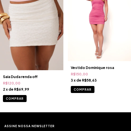
Vestido Dominique rosa
R$150,00
Saia Duda renda off
3
x de
R$58,63
R$120,00
2
x de
R$69,99
COMPRAR
COMPRAR
ASSINE NOSSA NEWSLETTER