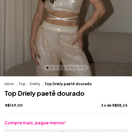
Início
.
Top
.
Driely
.
Top Driely paetê dourado
Top Driely paetê dourado
R$149,00
3
x de
R$58,24
Compre mais, pague menos!