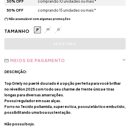
30% OFF
comprando 10 unidades ou mais *
50% OFF
comprando 15 unidades ou mais *
(*) Não acumulável com algumas promoções
M
G
P
TAMANHO
MEIOS DE PAGAMENTO
DESCRIÇÃO:
Top
Driely
no paetê dourado é a opção perfeita para você brilhar
no réveillon 2025 com todo seu charme de frente única e tiras
longas para diversas amarrações.
Possui regulador em suas alças.
Forro no Tecido poliamida, super estica, possui elástico embutido,
possibilitando uma boa sustentação.
Não possui bojo.