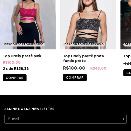
DESCONTO PROGRESSIVO
DESCONTO PROGRESSIVO
DES
Top Driely paetê pink
Top Driely paetê prata
Top 
fundo preto
R$100,00
R$
R$100,00
R$49,00
2
x de
R$58,33
C
COMPRAR
COMPRAR
ASSINE NOSSA NEWSLETTER