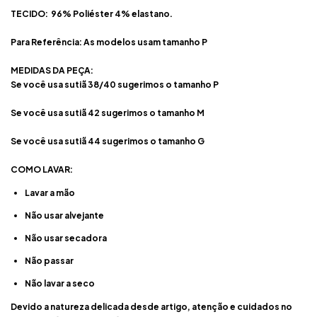
TECIDO:
96% Poliéster 4% elastano.
Para Referência:
As modelos usam tamanho P
MEDIDAS DA PEÇA:
Se você usa sutiã 38/40 sugerimos o tamanho
P
Se você usa sutiã 42 sugerimos o tamanho
M
Se você usa sutiã 44 sugerimos o tamanho
G
COMO LAVAR:
Lavar a mão
Não usar alvejante
Não usar secadora
Não passar
Não lavar a seco
Devido a natureza delicada desde artigo, atenção e cuidados no