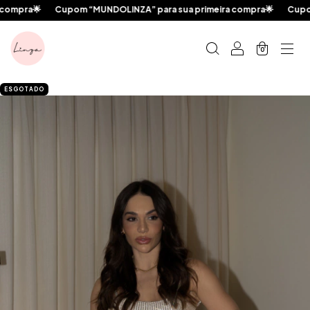

Cupom “MUNDOLINZA” para sua primeira compra🌟
Cupom “MUNDOL
0
ESGOTADO